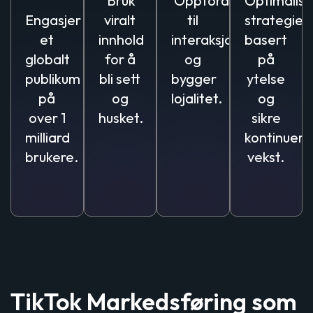
Bruk
Oppfordrer
Optimalise
Engasjer
viralt
til
strategier
et
innhold
interaksjon
basert
globalt
for å
og
på
publikum
bli sett
bygger
ytelse
på
og
lojalitet.
og
over 1
husket.
sikre
milliard
kontinuerli
brukere.
vekst.
TikTok Markedsføring som