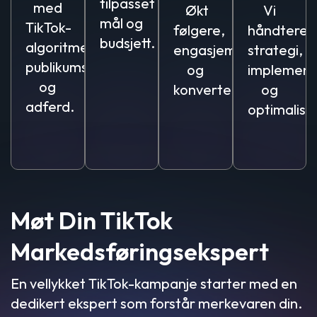
tilpasset
med
Økt
Vi
mål og
TikTok-
følgere,
håndterer
budsjett.
algoritme,
engasjement
strategi,
publikumstrender
og
implement
og
konverteringer.
og
adferd.
optimalise
Møt Din TikTok
Markedsføringsekspert
En vellykket TikTok-kampanje starter med en
dedikert ekspert som forstår merkevaren din.