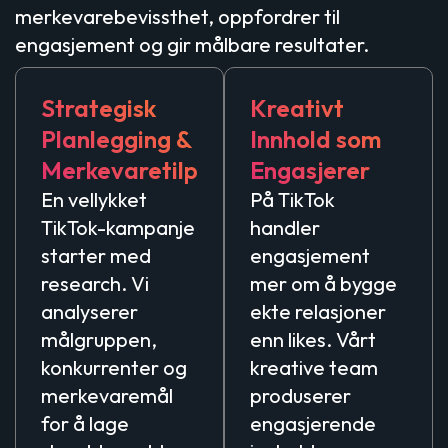
merkevarebevissthet, oppfordrer til
engasjement og gir målbare resultater.
Strategisk
Kreativt
Planlegging &
Innhold som
Merkevaretilpasning
Engasjerer
En vellykket
På TikTok
TikTok-kampanje
handler
starter med
engasjement
research. Vi
mer om å bygge
analyserer
ekte relasjoner
målgruppen,
enn likes. Vårt
konkurrenter og
kreative team
merkevaremål
produserer
for å lage
engasjerende