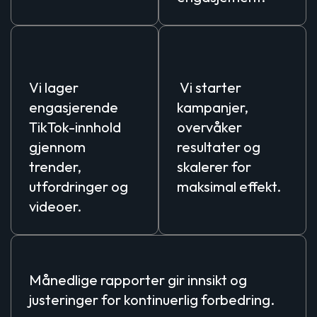
Kreativ
Lansering &
utvikling:
Optimalisering
Vi lager
Vi starter
engasjerende
kampanjer,
TikTok-innhold
overvåker
gjennom
resultater og
trender,
skalerer for
utfordringer og
maksimal effekt.
videoer.
Sporing & Rapportering
Månedlige rapporter gir innsikt og
justeringer for kontinuerlig forbedring.