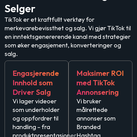
Selger
TikTok er et kraftfullt verktøy for
merkevarebevissthet og salg. Vi gjør TikTok til
en inntektsgenererende kanal med strategier
som øker engasjement, konverteringer og
salg.
Engasjerende
Maksimer ROI
Innhold som
med TikTok
Driver Salg
Annonsering
Vi lager videoer
Vi bruker
som underholder
målrettede
og oppfordrer til
annonser som
handling – fra
Branded
produktpresentasjoner
Hashtag