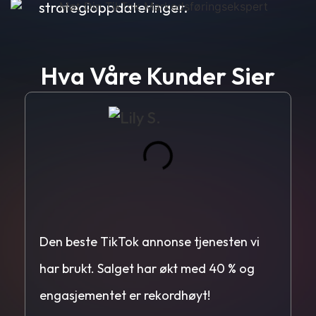
strategioppdateringer.
Hva Våre Kunder Sier
Den beste TikTok annonse tjenesten vi
D
har brukt. Salget har økt med 40 % og
h
engasjementet er rekordhøyt!
e