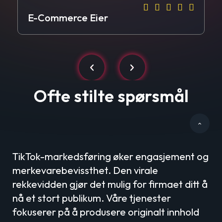
Lily S.
L





E-Commerce Eier
E
Ofte stilte spørsmål
Hvordan kan TikTok
markedsføring hjelpe min bedrift?
TikTok-markedsføring øker engasjement og
merkevarebevissthet. Den virale
rekkevidden gjør det mulig for firmaet ditt å
nå et stort publikum. Våre tjenester
fokuserer på å produsere originalt innhold