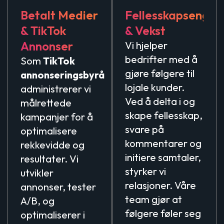
Betalt Medier
Fellesskapsengas
& TikTok
& Vekst
Annonser
Vi hjelper
bedrifter med å
Som
TikTok
gjøre følgere til
annonseringsbyrå
lojale kunder.
administrerer vi
Ved å delta i og
målrettede
skape fellesskap,
kampanjer for å
svare på
optimalisere
kommentarer og
rekkevidde og
initiere samtaler,
resultater. Vi
styrker vi
utvikler
relasjoner. Våre
annonser, tester
team gjør at
A/B, og
følgere føler seg
optimaliserer i