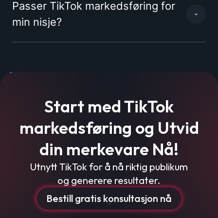
Passer TikTok markedsføring for
min nisje?
Behandle ditt samtykke
For å gi best mulig opplevelse bruker vi
informasjonskapsler for å lagre eller få tilgang til
enhetsdata. Å nekte samtykke kan begrense enkelte
funksjoner.
Start med TikTok
markedsføring og Utvid
Nødvendig
Preferanser
din merkevare Nå!
Statistikk
Markedsføring
Utnytt TikTok for å nå riktig publikum
og generere resultater.
Bestill gratis konsultasjon nå