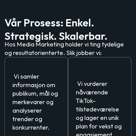
Vår Prosess: Enkel.
Strategisk. Skalerbar.
Hos Media Marketing holder vi ting tydelige
og resultatorienterte. Slik jobber vi:
Kartleggingssamtale:
Analyse og
planlegging:
Vi samler
Vi vurderer
informasjon om
nåværende
publikum, mål og
TikTok-
merkevarer og
tilstedeværelse
analyserer
og lager en unik
trender og
plan for vekst og
konkurrenter.
engasjement.