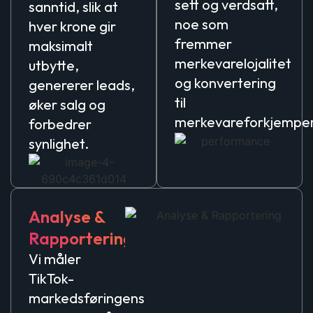
sett og verdsatt,
sanntid, slik at
noe som
hver krone gir
fremmer
maksimalt
merkevarelojalitet
utbytte,
og konvertering
genererer leads,
til
øker salg og
merkevareforkjempe
forbedrer
synlighet.
Analyse &
Rapportering
Vi måler
TikTok-
markedsføringens