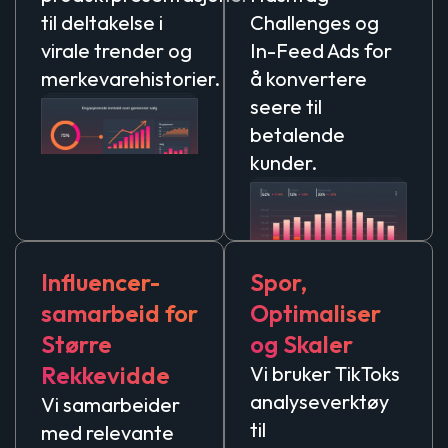
til deltakelse i
Challenges og
virale trender og
In-Feed Ads for
merkevarehistorier.
å konvertere
seere til
betalende
kunder.
Influencer-
Spor,
samarbeid for
Optimaliser
Større
og Skaler
Rekkevidde
Vi bruker TikToks
analyseverktøy
Vi samarbeider
til
med relevante