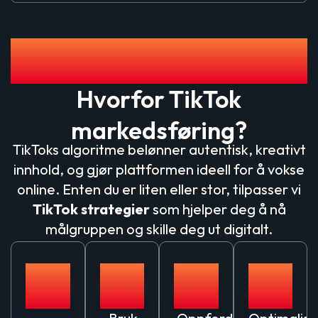
Viktige Fordeler med TikTok
Annonsering
Hvorfor TikTok
markedsføring?
TikToks algoritme belønner autentisk, kreativt
innhold, og gjør plattformen ideell for å vokse
online. Enten du er liten eller stor, tilpasser vi
TikTok strategier
som hjelper deg å nå
målgruppen og skille deg ut digitalt.
Massiv
Økt
Engasjementsdre
Datadre
rekkevidde:
merkevarebevissthet:
kampanjer:
innsikt: