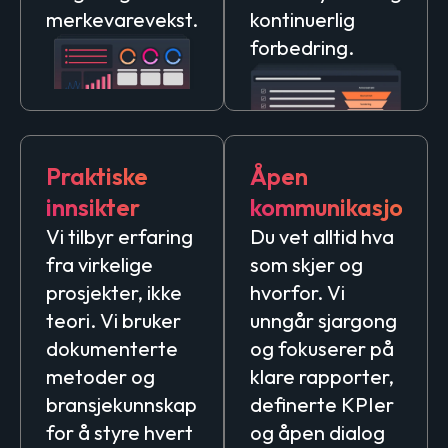
merkevarevekst.
kontinuerlig
forbedring.
Praktiske
Åpen
innsikter
kommunikasjon
Vi tilbyr erfaring
Du vet alltid hva
fra virkelige
som skjer og
prosjekter, ikke
hvorfor. Vi
teori. Vi bruker
unngår sjargong
dokumenterte
og fokuserer på
metoder og
klare rapporter,
bransjekunnskap
definerte KPIer
for å styre hvert
og åpen dialog