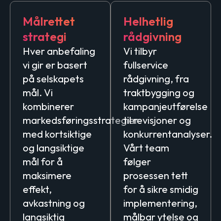
Målrettet
Helhetlig
strategi
rådgivning
Hver anbefaling
Vi tilbyr
vi gir er basert
fullservice
på selskapets
rådgivning, fra
mål. Vi
traktbygging og
kombinerer
kampanjeutførelse
markedsføringsstrategier
til revisjoner og
med kortsiktige
konkurrentanalyser.
og langsiktige
Vårt team
mål for å
følger
maksimere
prosessen tett
effekt,
for å sikre smidig
avkastning og
implementering,
langsiktig
målbar ytelse og