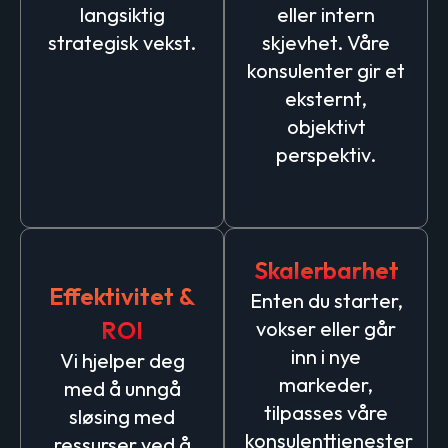
langsiktig
eller intern
strategisk vekst.
skjevhet. Våre
konsulenter gir et
eksternt,
objektivt
perspektiv.
Skalerbarhet
Effektivitet &
Enten du starter,
ROI
vokser eller går
inn i nye
Vi hjelper deg
markeder,
med å unngå
tilpasses våre
sløsing med
konsulenttjenester
ressurser ved å