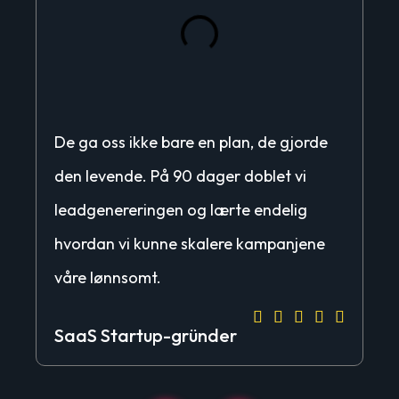
De ga oss ikke bare en plan, de gjorde
Vå
den levende. På 90 dager doblet vi
me
leadgenereringen og lærte endelig
os
hvordan vi kunne skalere kampanjene
bu
våre lønnsomt.
sm
Alex T
J





SaaS Startup-gründer
Ei