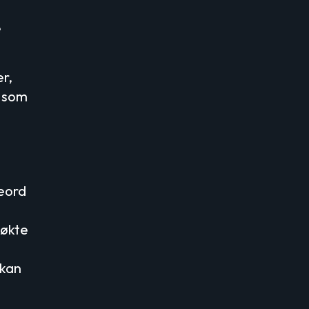
e
er,
l som
eord
søkte
 kan