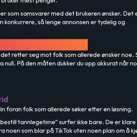
m bruker mest penger.
er som samsvarer med det brukeren ønsker. Det 
kan konkurrere, så lenge annonsen er tydelig og
nonsere på Google?
 det retter seg mot folk som allerede ønsker noe. 
fra null. På den måten dukker du opp akkurat når n
tid
n foran folk som allerede søker etter en løsning.
still tannlegetime” surfer ikke bare. De er klare t
g fra noen som blar på TikTok uten noen plan om å k