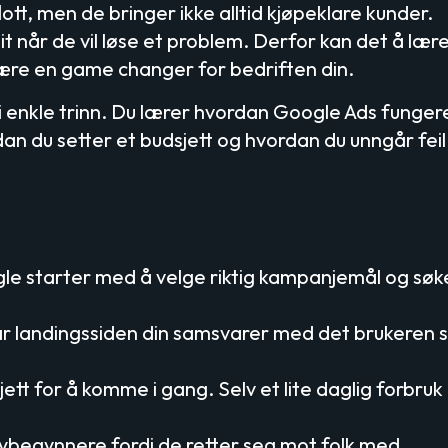
lott, men de bringer ikke alltid kjøpeklare kunder.
t når de vil løse et problem. Derfor kan det å lær
re en game changer for bedriften din.
t i enkle trinn. Du lærer hvordan Google Ads funger
an du setter et budsjett og hvordan du unngår fei
e starter med å velge riktig kampanjemål og søk
r landingssiden din samsvarer med det brukeren 
jett for å komme i gang. Selv et lite daglig forbruk
nybegynnere fordi de retter seg mot folk med