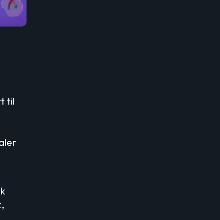
 til
aler
lk
,