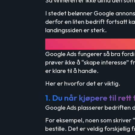
Så vinneren er ikke alltid den so
I stedet belønner Google annons
derfor en liten bedrift fortsatt 
landingssiden er sterk.
Hvorfor bør du an
Google Ads fungerer så bra fordi
prøver ikke å “skape interesse” 
er klare til å handle.
Her er hvorfor det er viktig.
1. Du når kjøpere til rett 
Google Ads plasserer bedriften di
For eksempel, noen som skriver “be
bestille. Det er veldig forskjelli