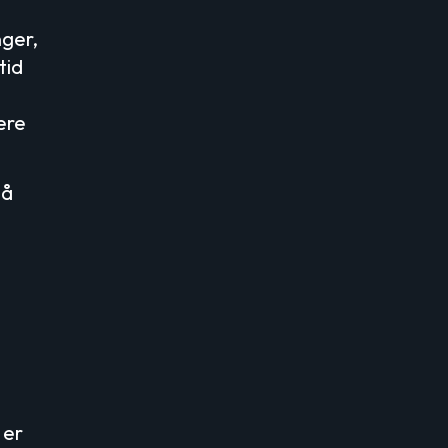
nger,
tid
ere
 å
 er