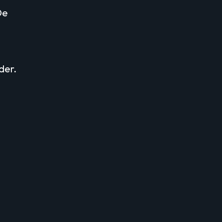
De
der.