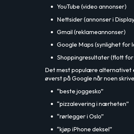
YouTube (video annonser)
Nettsider (annonser i Displa
Gmail (reklameannonser)
Google Maps (synlighet for l
Shoppingresultater (flott for
Det mest populære alternativet 
øverst på Google når noen skrive
“beste joggesko”
“pizzalevering i nærheten”
“rørlegger i Oslo”
“kjøp iPhone deksel”