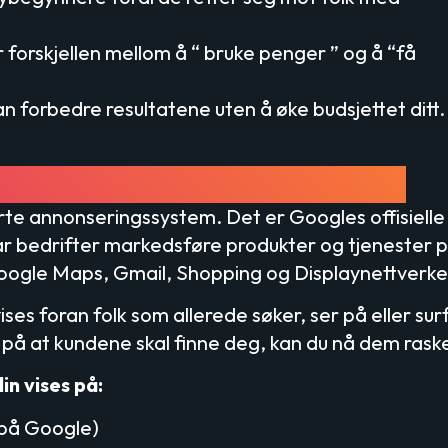
 forskjellen mellom å “ bruke penger ” og å “få
 forbedre resultatene uten å øke budsjettet ditt.
 og hvordan fungerer det?
rte annonseringssystem.
Det er Googles offisielle
ar bedrifter markedsføre produkter og tjenester 
oogle Maps, Gmail, Shopping og Displaynettverke
ses foran folk som allerede søker, ser på eller sur
e på at kundene skal finne deg, kan du nå dem rask
n vises på:
 på Google)