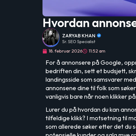
Hvordan annonse
ZARYAB KHAN
Sr. SEO Specialist
18. februar 2026
11:52 am
For å annonsere på Google, oppre
bedriften din, sett et budsjett, s
landingsside som samsvarer med 
annonsene dine til folk som søker
vanligvis bare når noen klikker p
Lurer du på hvordan du kan annon
tilfeldige klikk? I motsetning ti
som allerede søker etter det du 
potensielle kunder og salg mye r