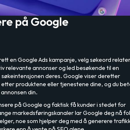
re på Google
tt en Google Ads kampanje, velg søkeord relatert
kriv relevante annonser og led besøkende til en
søkeintensjonen deres. Google viser deretter
 etter produktene eller tjenestene dine, og du bet
å annonsen din.
sere på Google og faktisk få kunder i stedet for
l mange markedsføringskanaler lar Google deg nå fo
selger, noe som hjelper deg med å generere trafikk
askere enn å vente på SEO alene.