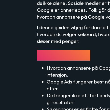
du ikke alene. Sosiale medier er f
Google er annerledes. Folk går di
hvordan annonsere på Google væ
I denne guiden vil jeg forklare al
hvordan du velger søkeord, hvord
sløser med penger.
Viktige poeng
Hvordan annonsere på Googl
intensjon.
Google Ads fungerer best nå
etter.
Du trenger ikke et stort buds
gi resultater.
Søkeannonser er flotte for 