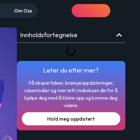
Om Oss
Få et tilbud
Innholdsfortegnelse
Leter du etter mer?
Få ekspertideer, bransjeoppdateringer,
casestudier og mer rett i innboksen din for å
hjelpe deg med å klatre opp og komme deg
videre.
Hold meg oppdatert