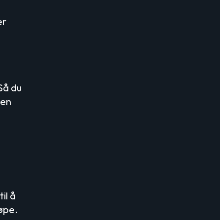
er
Så du
oen
il å
jøpe.