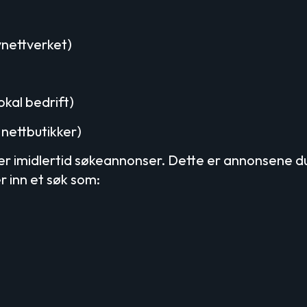
ynettverket)
okal bedrift)
 nettbutikker)
er imidlertid søkeannonser. Dette er annonsene d
r inn et søk som: