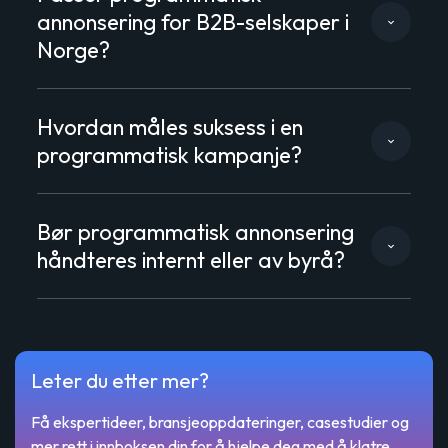
annonsering for B2B-selskaper i
Norge?
Hvordan måles suksess i en
programmatisk kampanje?
Bør programmatisk annonsering
håndteres internt eller av byrå?
Leter du etter mer?
Få ekspertideer, bransjeoppdateringer, casestudier og
mer rett i innboksen din for å hjelpe deg med å klatre