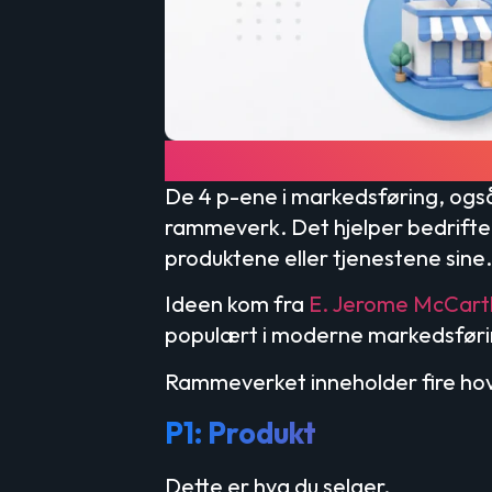
Hva er de 4 p-ene 
De 4 p-ene i markedsføring, også
rammeverk. Det hjelper bedrifte
produktene eller tjenestene sine.
Ideen kom fra
E. Jerome McCart
populært i moderne markedsføri
Rammeverket inneholder fire ho
P1: Produkt
Dette er hva du selger.