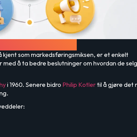
i markedsføring?
 kjent som markedsføringsmiksen, er et enkelt
r med å ta bedre beslutninger om hvordan de sel
hy
i 1960. Senere bidro
Philip Kotler
til å gjøre det
ng.
veddeler: