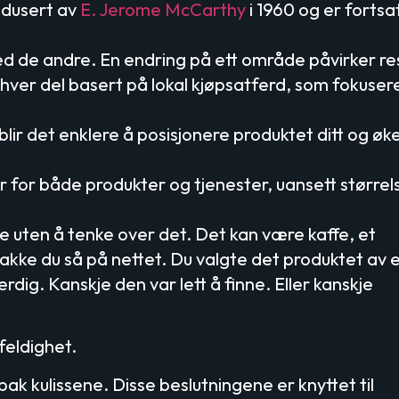
odusert av
E. Jerome McCarthy
i 1960 og er fortsa
 de andre. En endring på ett område påvirker re
 hver del basert på lokal kjøpsatferd, som fokuser
 blir det enklere å posisjonere produktet ditt og øk
for både produkter og tjenester, uansett størrel
e uten å tenke over det. Det kan være kaffe, et
 jakke du så på nettet. Du valgte det produktet av 
erdig. Kanskje den var lett å finne. Eller kanskje
feldighet.
bak kulissene. Disse beslutningene er knyttet til