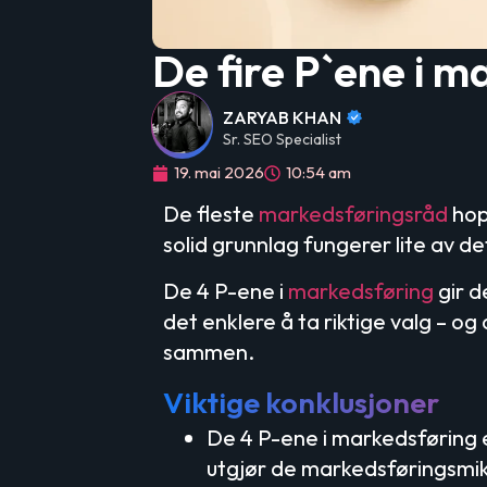
De fire P`ene i m
ZARYAB KHAN
Sr. SEO Specialist
19. mai 2026
10:54 am
De fleste
markedsføringsråd
hopp
solid grunnlag fungerer lite av det
De 4 P-ene i
markedsføring
gir d
det enklere å ta riktige valg – o
sammen.
Viktige konklusjoner
De 4 P-ene i markedsføring 
utgjør de markedsføringsmi