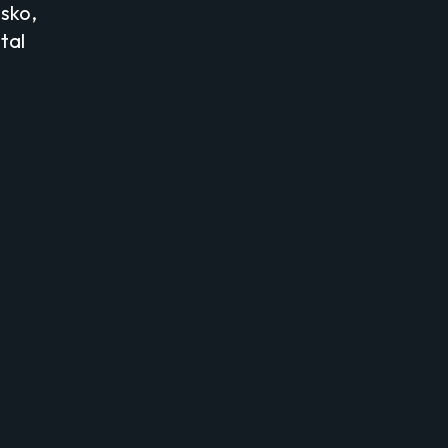
esko,
tal