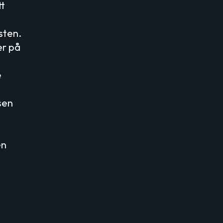
tt
sten.
er på
e
sen
en